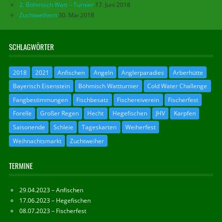
2. Böhmisch Watt – Turnier
17. Juni 2018
Zuchtweihern
30. Mai 2018
SCHLAGWÖRTER
2018
2021
Anfischen
Angeln
Anglerparadies
Arberhütte
Bayerisch Eisenstein
Böhmisch Wattturnier
Cold Water Challenge
Fangbestimmungen
Fischbesatz
Fischereiverein
Fischerfest
Forelle
Großer Regen
Hecht
Hegefischen
JHV
Karpfen
Saisonende
Schleie
Tageskarten
Weiherfest
Weihnachtsmarkt
Zuchtweiher
TERMINE
29.04.2023 – Anfischen
17.06.2023 – Hegefischen
08.07.2023 – Fischerfest