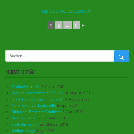
[ZEIGE EINE SLIDESHOW]
1
2
...
5
►
NEUESTE BEITRÄGE
Fischerfest-to-Go
4. August 2021
Bericht Hegefischen 19.06.2021
4. August 2021
Jahreshauptversammlung 2021
4. August 2021
Neue Kartenverkaufsstelle
6. April 2021
Bilder der Besatzmaßnahmen
8. April 2019
Arbeitseinsatz
27. Februar 2019
Ende der Saison
29. Oktober 2018
Weiheranlage
2. Juli 2018