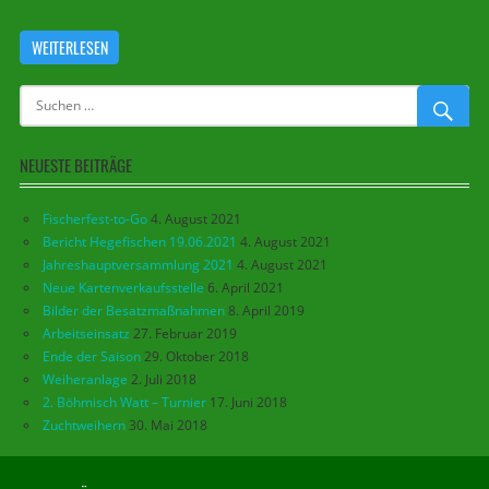
WEITERLESEN
NEUESTE BEITRÄGE
Fischerfest-to-Go
4. August 2021
Bericht Hegefischen 19.06.2021
4. August 2021
Jahreshauptversammlung 2021
4. August 2021
Neue Kartenverkaufsstelle
6. April 2021
Bilder der Besatzmaßnahmen
8. April 2019
Arbeitseinsatz
27. Februar 2019
Ende der Saison
29. Oktober 2018
Weiheranlage
2. Juli 2018
2. Böhmisch Watt – Turnier
17. Juni 2018
Zuchtweihern
30. Mai 2018