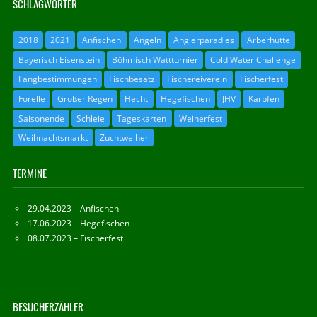
SCHLAGWÖRTER
2018
2021
Anfischen
Angeln
Anglerparadies
Arberhütte
Bayerisch Eisenstein
Böhmisch Wattturnier
Cold Water Challenge
Fangbestimmungen
Fischbesatz
Fischereiverein
Fischerfest
Forelle
Großer Regen
Hecht
Hegefischen
JHV
Karpfen
Saisonende
Schleie
Tageskarten
Weiherfest
Weihnachtsmarkt
Zuchtweiher
TERMINE
29.04.2023 – Anfischen
17.06.2023 – Hegefischen
08.07.2023 – Fischerfest
BESUCHERZÄHLER