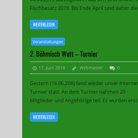
Fischbesatz 2019. Bis Ende April sind daher die
WEITERLESEN
Veranstaltungen
2. Böhmisch Watt – Turnier
17. Juni 2018
Webmaster
0
Gestern (16.06.208) fand wieder unser Interne
Turnier statt. An dem Turnier nahmen 20
Mitglieder und Angehörige teil. Es wurden erst
WEITERLESEN