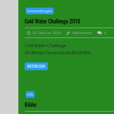
Veranstaltungen
Cold Water Challenge 2018
18. Februar 2018
Webmaster
0
Cold Water Challenge
2018https://youtu.be/dLIlOrdHXF0
WEITERLESEN
Info
Bilder