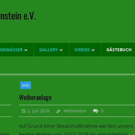
nstein e.V.
LGEWÄSSER
GALLERY
VIDEOS
GÄSTEBUCH
Info
Weiheranlage
2. Juli 2018
Webmaster
0
Auf Grund einer Besatzmaßnahme werden unsere
iehe
beiden Weiher von: 04.07.2018 bis einschließlich