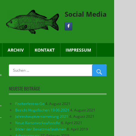
Social Media
ARCHIV
KONTAKT
IMPRESSUM
NEUESTE BEITRÄGE
Fischerfest-to-Go
4. August 2021
Bericht Hegefischen 19.06.2021
4. August 2021
Jahreshauptversammlung 2021
4. August 2021
Neue Kartenverkaufsstelle
6. April 2021
Bilder der Besatzmaßnahmen
8. April 2019
Arbeitseinsatz
27. Februar 2019