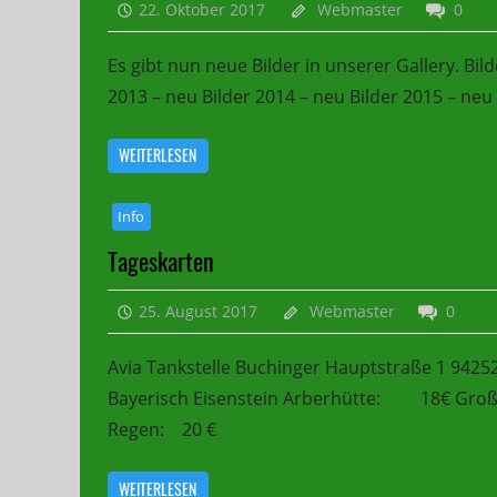
22. Oktober 2017
Webmaster
0
Es gibt nun neue Bilder in unserer Gallery. Bild
2013 – neu Bilder 2014 – neu Bilder 2015 – neu
WEITERLESEN
Info
Tageskarten
25. August 2017
Webmaster
0
Avia Tankstelle Buchinger Hauptstraße 1 9425
Bayerisch Eisenstein Arberhütte: 18€ Groß
Regen: 20 €
WEITERLESEN