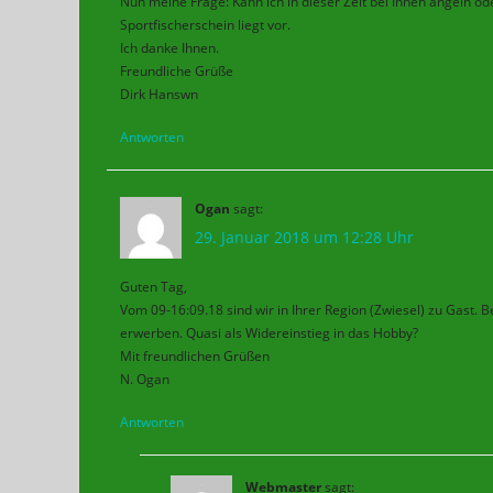
Nun meine Frage: Kann ich in dieser Zeit bei Ihnen angeln od
Sportfischerschein liegt vor.
Ich danke Ihnen.
Freundliche Grüße
Dirk Hanswn
Antworten
Ogan
sagt:
29. Januar 2018 um 12:28 Uhr
Guten Tag,
Vom 09-16:09.18 sind wir in Ihrer Region (Zwiesel) zu Gast. 
erwerben. Quasi als Widereinstieg in das Hobby?
Mit freundlichen Grüßen
N. Ogan
Antworten
Webmaster
sagt: