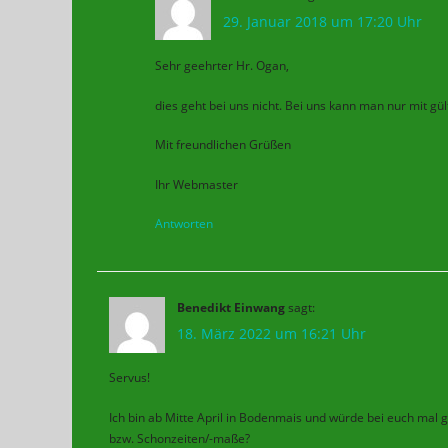
29. Januar 2018 um 17:20 Uhr
Sehr geehrter Hr. Ogan,
dies geht bei uns nicht. Bei uns kann man nur mit gü
Mit freundlichen Grüßen
Ihr Webmaster
Antworten
Benedikt Einwang
sagt:
18. März 2022 um 16:21 Uhr
Servus!
Ich bin ab Mitte April in Bodenmais und würde bei euch mal
bzw. Schonzeiten/-maße?