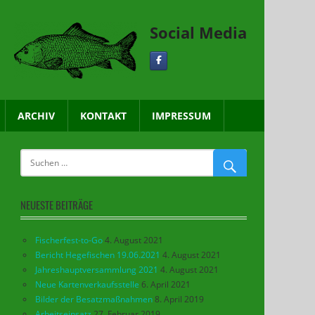
Social Media
ARCHIV
KONTAKT
IMPRESSUM
NEUESTE BEITRÄGE
Fischerfest-to-Go
4. August 2021
Bericht Hegefischen 19.06.2021
4. August 2021
Jahreshauptversammlung 2021
4. August 2021
Neue Kartenverkaufsstelle
6. April 2021
Bilder der Besatzmaßnahmen
8. April 2019
Arbeitseinsatz
27. Februar 2019