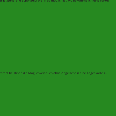
er ist generelle Schonzeit? Wenn es möglich ist, wo bekomme ich eine Karte?
Besteht bei Ihnen die Möglichkeit auch ohne Angelschein eine Tageskarte zu