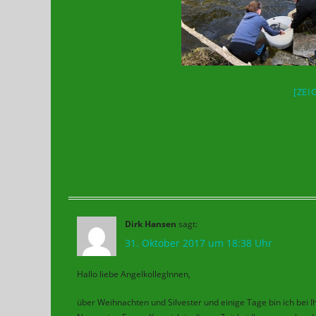
[ZEI
Dirk Hansen
sagt:
31. Oktober 2017 um 18:38 Uhr
Hallo liebe AngelkollegInnen,
über Weihnachten und Silvester und einige Tage bin ich bei Ih